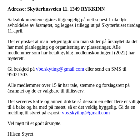
Adresse: Skytterhusveien 11, 1349 RYKKINN
Saksdokumentene gjøres tilgjengelig på nett senest 1 uke før
avholdelse av årsmøtet, og legges i tillegg ut på Skytterhuset tirsda
11.april.
Det er ønsket at man bekjentgjør om man stiller på årsmøtet da det
har med planlegging og organisering av plasseringer. Alle
medlemmer som har betalt gyldig medlemskontingent (2022) har
møterett.
Gi beskjed på
vbe.skyting@gmail.com
eller send en SMS til
95021303
Alle medlemmer over 15 år har tale, stemme og forslagsrett på
årsmøtet og de er valgbare til tillitsverv.
Det serveres kaffe og annen drikke så dersom en eller flere er villig
til å bake og ha med på møtet, så er det veldig hyggelig. Gi da en
melding til styret på e-post:
vbs.skyting@gmail.com
Vel møtt til et godt årsmøte.
Hilsen Styret