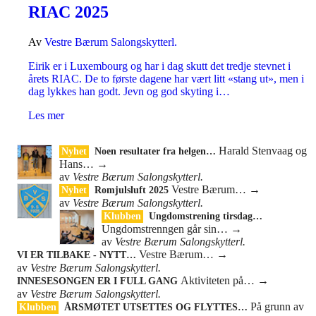
RIAC 2025
Av
Vestre Bærum Salongskytterl.
Eirik er i Luxembourg og har i dag skutt det tredje stevnet i
årets RIAC. De to første dagene har vært litt «stang ut», men i
dag lykkes han godt. Jevn og god skyting i…
Les mer
Harald Stenvaag og
Nyhet
Noen resultater fra helgen…
Hans…
→
av
Vestre Bærum Salongskytterl.
Vestre Bærum…
→
Nyhet
Romjulsluft 2025
av
Vestre Bærum Salongskytterl.
Klubben
Ungdomstrening tirsdag…
Ungdomstrenngen går sin…
→
av
Vestre Bærum Salongskytterl.
Vestre Bærum…
→
VI ER TILBAKE - NYTT…
av
Vestre Bærum Salongskytterl.
Aktiviteten på…
→
INNESESONGEN ER I FULL GANG
av
Vestre Bærum Salongskytterl.
På grunn av
Klubben
ÅRSMØTET UTSETTES OG FLYTTES…