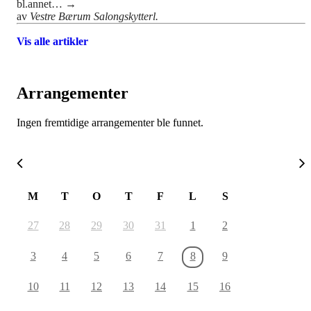
bl.annet…
→
av
Vestre Bærum Salongskytterl.
Vis alle artikler
Arrangementer
Ingen fremtidige arrangementer ble funnet.
August 2026
M
T
O
T
F
L
S
27
28
29
30
31
1
2
3
4
5
6
7
8
9
10
11
12
13
14
15
16