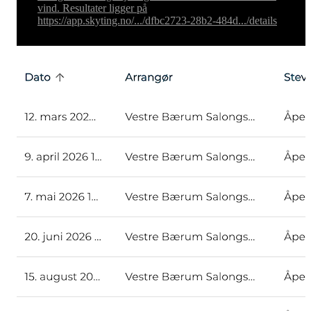
vind. Resultater ligger på
https://app.skyting.no/.../dfbc2723-28b2-484d.../details