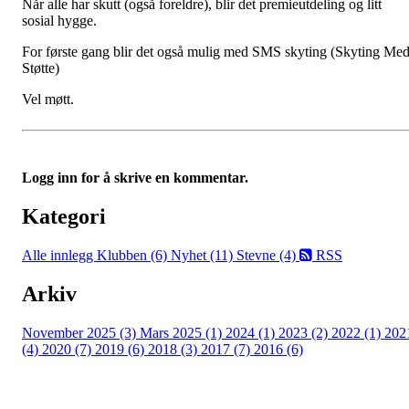
Når alle har skutt (også foreldre), blir det premieutdeling og litt
sosial hygge.
For første gang blir det også mulig med SMS skyting (Skyting Me
Støtte)
Vel møtt.
Logg inn for å skrive en kommentar.
Kategori
Alle innlegg
Klubben (6)
Nyhet (11)
Stevne (4)
RSS
Arkiv
November 2025 (3)
Mars 2025 (1)
2024 (1)
2023 (2)
2022 (1)
202
(4)
2020 (7)
2019 (6)
2018 (3)
2017 (7)
2016 (6)