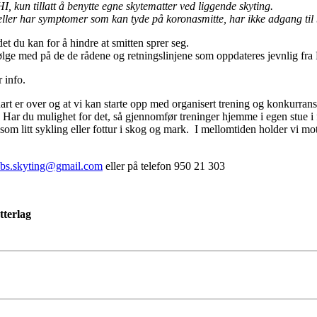
HI, kun tillatt å benytte egne skytematter ved liggende skyting.
 eller har symptomer som kan tyde på koronasmitte, har ikke adgang til
t du kan for å hindre at smitten sprer seg.
lge med på de de rådene og retningslinjene som oppdateres jevnlig fra 
 info.
nart er over og at vi kan starte opp med organisert trening og konkurranse
Har du mulighet for det, så gjennomfør treninger hjemme i egen stue i 
lik som litt sykling eller fottur i skog og mark. I mellomtiden holder vi 
bs.skyting@gmail.com
eller på telefon 950 21 303
tterlag