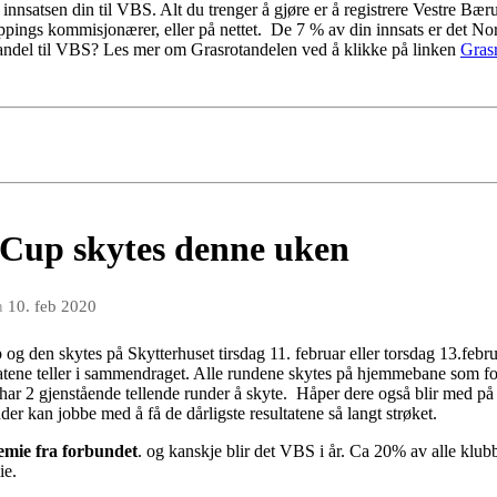
innsatsen din til VBS. Alt du trenger å gjøre er å registrere Vestre Bæ
pings kommisjonærer, eller på nettet. De 7 % av din innsats er det Nor
 andel til VBS? Les mer om Grasrotandelen ved å klikke på linken
Gras
Cup skytes denne uken
n
10. feb 2020
g den skytes på Skytterhuset tirsdag 11. februar eller torsdag 13.fe
tatene teller i sammendraget. Alle rundene skytes på hjemmebane som fo
r 2 gjenstående tellende runder å skyte. Håper dere også blir med på de 
er kan jobbe med å få de dårligste resultatene så langt strøket.
remie fra forbundet
. og kanskje blir det VBS i år. Ca 20% av alle klu
mie.