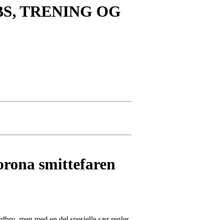
S, TRENING OG
orona smittefaren
dbru, men med en del spesielle sær regler