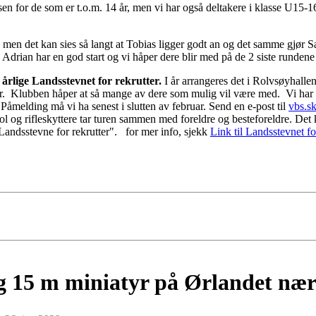
en for de som er t.o.m. 14 år, men vi har også deltakere i klasse U15-1
.
å, men det kan sies så langt at Tobias ligger godt an og det samme gjør 
drian har en god start og vi håper dere blir med på de 2 siste rundene
årlige Landsstevnet for rekrutter.
I år arrangeres det i Rolvsøyhalle
år. Klubben håper at så mange av dere som mulig vil være med. Vi har fåt
Påmelding må vi ha senest i slutten av februar. Send en e-post til
vbs.s
l og rifleskyttere tar turen sammen med foreldre og besteforeldre. Det k
Landsstevne for rekrutter". for mer info, sjekk
Link til Landsstevnet fo
g 15 m miniatyr på Ørlandet næ