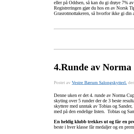
eller på Oddsen, så kan du gi drøye 7% av 
Registreringen gjør du hos en av Norsk Tip
Grasrotmottakeren, så hvorfor ikke gi din
4.Runde av Norma 
Postet av
Vestre Bærum Salongskytterl.
de
Denne uken er det 4. runde av Norma Cup o
skyting over 5 runder der de 3 beste resul
skyttere med unntak av Tobias og Sander, ha
med på den endelige listen. Tobias og Sand
En heldig klubb trekkes ut og får en p
beste i hver klasse får medaljer og en pre