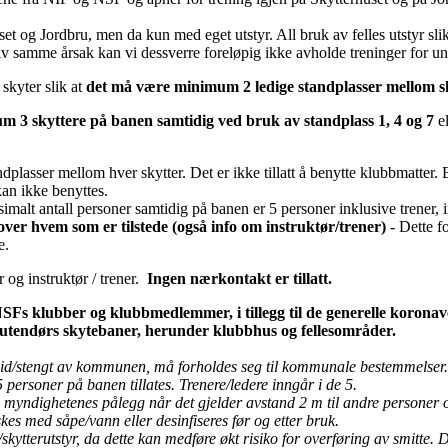
set og Jordbru, men da kun med eget utstyr. All bruk av felles utstyr sl
t. Av samme årsak kan vi dessverre foreløpig ikke avholde treninger for
skyter slik at
det må være minimum 2 ledige standplasser mellom s
 3 skyttere på banen samtidig ved bruk av standplass 1, 4 og 7
el
ndplasser mellom hver skytter. Det er ikke tillatt å benytte klubbmatte
kan ikke benyttes.
malt antall personer samtidig på banen er 5 personer inklusive trener, in
over hvem som er tilstede (også info om instruktør/trener)
- Dette fo
re.
 og instruktør / trener.
Ingen nærkontakt er tillatt.
SFs klubber og klubbmedlemmer, i tillegg til de generelle koronave
 utendørs skytebaner, herunder klubbhus og fellesområder.
id/stengt av kommunen, må forholdes seg til kommunale bestemmelser.
personer på banen tillates. Trenere/ledere inngår i de 5.
ge myndighetenes pålegg når det gjelder avstand 2 m til andre personer
s med såpe/vann eller desinfiseres før og etter bruk.
n/skytterutstyr, da dette kan medføre økt risiko for overføring av smitte.