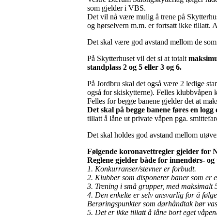
som gjelder i VBS.
Det vil nå være mulig å trene på Skytterhu
og hørselvern m.m. er fortsatt ikke tillat
Det skal være god avstand mellom de som 
På Skytterhuset vil det si at totalt
maksimum
standplass 2 og 5 eller 3 og 6.
På Jordbru skal det også være 2 ledige sta
også for skiskytterne). Felles klubbvåpen 
Felles for begge banene gjelder det at maksi
Det skal på begge banene føres en logg 
tillatt å låne ut private våpen pga. smittefa
Det skal holdes god avstand mellom utøver
Følgende koronavettregler gjelder for N
Reglene gjelder både for innendørs- og
1. Konkurranser/stevner er forbudt.
2. Klubber som disponerer baner som er e
3. Trening i små grupper, med maksimalt 5 
4. Den enkelte er selv ansvarlig for å føl
Berøringspunkter som dørhåndtak bør vaske
5. Det er ikke tillatt å låne bort eget våpe