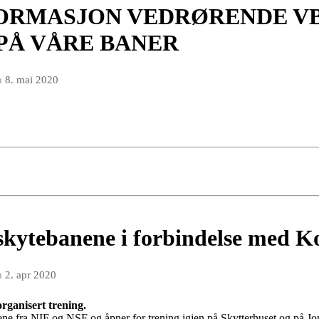
ORMASJON VEDRØRENDE VB
PÅ VÅRE BANER
n
8. mai 2020
 skytebanene i forbindelse med K
n
2. apr 2020
rganisert trening.
ne fra NIF og NSF og åpner for trening igjen på Skytterhuset og på Jor