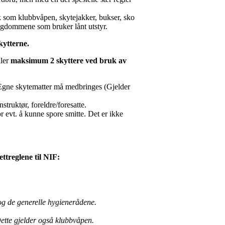
ik som klubbvåpen, skytejakker, bukser, sko
 ungdommene som bruker lånt utstyr.
kytterne.
ler
maksimum 2 skyttere ved bruk av
r. Egne skytematter må medbringes (Gjelder
struktør, foreldre/foresatte.
r evt. å kunne spore smitte. Det er ikke
ttreglene til NIF:
 og de generelle hygienerådene.
 Dette gjelder også klubbvåpen.