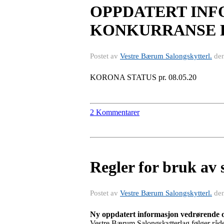
OPPDATERT INF
KONKURRANSE 
Postet av
Vestre Bærum Salongskytterl.
de
KORONA STATUS pr. 08.05.20
2 Kommentarer
Regler for bruk av
Postet av
Vestre Bærum Salongskytterl.
de
Ny oppdatert informasjon vedrørende o
Vestre Bærum Salongskytterlag følger råde