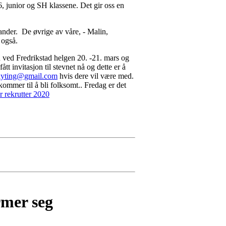
6, junior og SH klassene. Det gir oss en
Sander. De øvrige av våre, - Malin,
 også.
n ved Fredrikstad helgen 20. -21. mars og
t invitasjon til stevnet nå og dette er å
kyting@gmail.com
hvis dere vil være med.
ommer til å bli folksomt.. Fredag er det
r rekrutter 2020
rmer seg