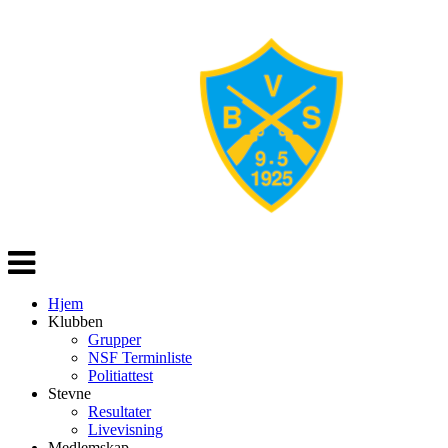
Veksle
navigasjon
Hjem
Klubben
Grupper
NSF Terminliste
Politiattest
Stevne
Resultater
Livevisning
Medlemskap