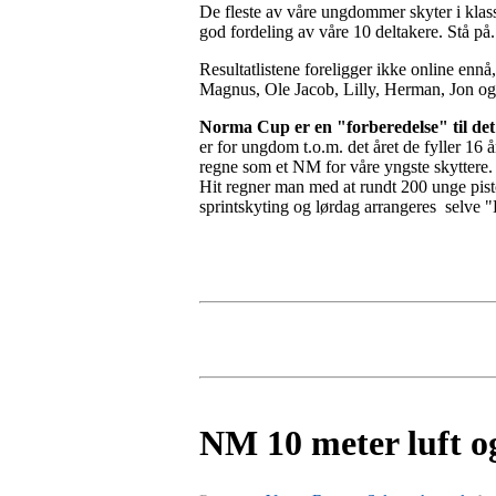
De fleste av våre ungdommer skyter i klass
god fordeling av våre 10 deltakere. Stå på
Resultatlistene foreligger ikke online enn
Magnus, Ole Jacob, Lilly, Herman, Jon og A
Norma Cup er en "forberedelse" til det 
er for ungdom t.o.m. det året de fyller 16 
regne som et NM for våre yngste skyttere. 
Hit regner man med at rundt 200 unge pisto
sprintskyting og lørdag arrangeres selve "
NM 10 meter luft o