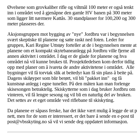
Øvelsene som grovkaliber rifle og viltmål 100 meter er også tenkt
inn i området ved å gjenåpne den gamle HV banen på 300 meter
som ligger litt nærmere Kattås. 30 standplasser for 100,200 og 300
meter plasseres der.
Aksjonsgruppen mot bygging av "nye" Jordbru var i begynnelsen
svært skeptiske til planene og satte raskt ned foten. Leder for
gruppen, Kari Regine Uttstøy forteller at de i begynnelsen mente at
planene om et kompakt skytebaneanlegg på Jordbru ville fjerne all
annen aktivitet i området. I dag er de glade for planene og hva
området nå vil kunne brukes til. Prosjektledelsen kom derfor tidlig
opp med planer om å ivareta de andre aktivitetene i området. Alle
bygninger vil få torvtak slik at beitedyr kan få sin plass å beite på.
Dagens skiløyper som blir berørt, vil bli "pakket inn" og få
kunstsnø anlegg i egne tuneller. På den måten kan man forlenge
skisesongen betraktelig. Skiskytterne som i dag bruker Jordbru om
vinteren, vil få lengre sesong og vil bli en naturlig del av bruken.
Det settes av et eget område ved riflebane til skiskyting.
Da planene er såpass ferske, har det ikke vært mulig å legge de ut 
nett, men for de som er interessert, er det bare å sende en e-post til
post@vbsskyting.no så vil vi sende deg oppdatert informasjon.