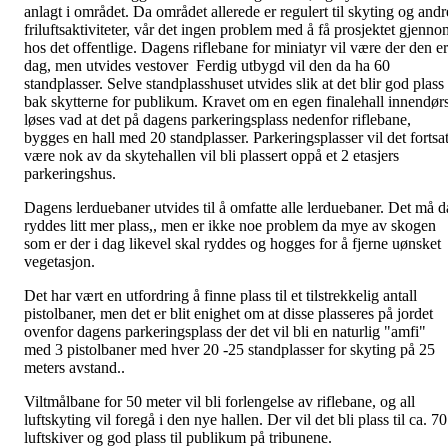
anlagt i området. Da området allerede er regulert til skyting og andr
friluftsaktiviteter, vår det ingen problem med å få prosjektet gjenno
hos det offentlige. Dagens riflebane for miniatyr vil være der den er
dag, men utvides vestover Ferdig utbygd vil den da ha 60
standplasser. Selve standplasshuset utvides slik at det blir god plass
bak skytterne for publikum. Kravet om en egen finalehall innendør
løses vad at det på dagens parkeringsplass nedenfor riflebane,
bygges en hall med 20 standplasser. Parkeringsplasser vil det fortsat
være nok av da skytehallen vil bli plassert oppå et 2 etasjers
parkeringshus.
Dagens lerduebaner utvides til å omfatte alle lerduebaner. Det må d
ryddes litt mer plass,, men er ikke noe problem da mye av skogen
som er der i dag likevel skal ryddes og hogges for å fjerne uønsket
vegetasjon.
Det har vært en utfordring å finne plass til et tilstrekkelig antall
pistolbaner, men det er blit enighet om at disse plasseres på jordet
ovenfor dagens parkeringsplass der det vil bli en naturlig "amfi"
med 3 pistolbaner med hver 20 -25 standplasser for skyting på 25
meters avstand..
Viltmålbane for 50 meter vil bli forlengelse av riflebane, og all
luftskyting vil foregå i den nye hallen. Der vil det bli plass til ca. 70
luftskiver og god plass til publikum på tribunene.