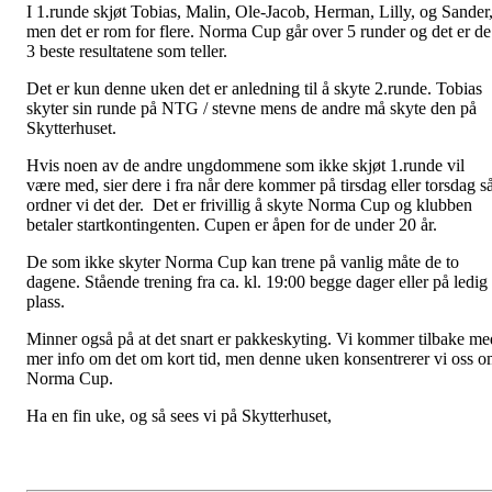
I 1.runde skjøt Tobias, Malin, Ole-Jacob, Herman, Lilly, og Sander
men det er rom for flere. Norma Cup går over 5 runder og det er de
3 beste resultatene som teller.
Det er kun denne uken det er anledning til å skyte 2.runde. Tobias
skyter sin runde på NTG / stevne mens de andre må skyte den på
Skytterhuset.
Hvis noen av de andre ungdommene som ikke skjøt 1.runde vil
være med, sier dere i fra når dere kommer på tirsdag eller torsdag s
ordner vi det der. Det er frivillig å skyte Norma Cup og klubben
betaler startkontingenten. Cupen er åpen for de under 20 år.
De som ikke skyter Norma Cup kan trene på vanlig måte de to
dagene. Stående trening fra ca. kl. 19:00 begge dager eller på ledig
plass.
Minner også på at det snart er pakkeskyting. Vi kommer tilbake me
mer info om det om kort tid, men denne uken konsentrerer vi oss 
Norma Cup.
Ha en fin uke, og så sees vi på Skytterhuset,