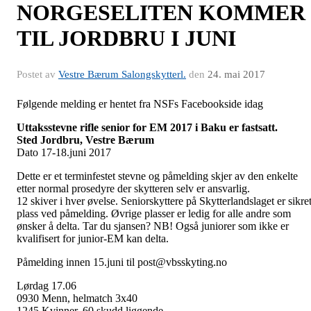
NORGESELITEN KOMMER
TIL JORDBRU I JUNI
Postet av
Vestre Bærum Salongskytterl.
den
24. mai 2017
Følgende melding er hentet fra NSFs Facebookside idag
Uttaksstevne rifle senior for EM 2017 i Baku er fastsatt.
Sted Jordbru, Vestre Bærum
Dato 17-18.juni 2017
Dette er et terminfestet stevne og påmelding skjer av den enkelte
etter normal prosedyre der skytteren selv er ansvarlig.
12 skiver i hver øvelse. Seniorskyttere på Skytterlandslaget er sikre
plass ved påmelding. Øvrige plasser er ledig for alle andre som
ønsker å delta. Tar du sjansen? NB! Også juniorer som ikke er
kvalifisert for junior-EM kan delta.
Påmelding innen 15.juni til post@vbsskyting.no
Lørdag 17.06
0930 Menn, helmatch 3x40
1245 Kvinner, 60 skudd liggende