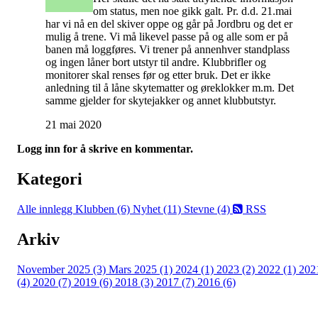
om status, men noe gikk galt. Pr. d.d. 21.mai
har vi nå en del skiver oppe og går på Jordbru og det er
mulig å trene. Vi må likevel passe på og alle som er på
banen må loggføres. Vi trener på annenhver standplass
og ingen låner bort utstyr til andre. Klubbrifler og
monitorer skal renses før og etter bruk. Det er ikke
anledning til å låne skytematter og øreklokker m.m. Det
samme gjelder for skytejakker og annet klubbutstyr.
21 mai 2020
Logg inn for å skrive en kommentar.
Kategori
Alle innlegg
Klubben (6)
Nyhet (11)
Stevne (4)
RSS
Arkiv
November 2025 (3)
Mars 2025 (1)
2024 (1)
2023 (2)
2022 (1)
202
(4)
2020 (7)
2019 (6)
2018 (3)
2017 (7)
2016 (6)