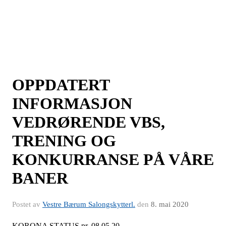
OPPDATERT
INFORMASJON
VEDRØRENDE VBS,
TRENING OG
KONKURRANSE PÅ VÅRE
BANER
Postet av
Vestre Bærum Salongskytterl.
den
8. mai 2020
KORONA STATUS pr. 08.05.20